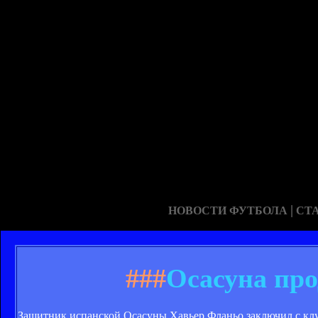
|
НОВОСТИ ФУТБОЛА
СТ
###
Осасуна про
Защитник испанской Осасуны Хавьер Фланьо заключил с клу