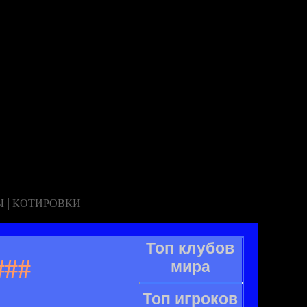
|
Ы
КОТИРОВКИ
Топ клубов
###
мира
Топ игроков