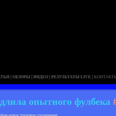
|
|
|
|
АТЬИ
ОБЗОРЫ
ВИДЕО
РЕЗУЛЬТАТЫ LIVE
КОНТАКТ
длила опытного фулбека
бом новое трудовое соглашение.